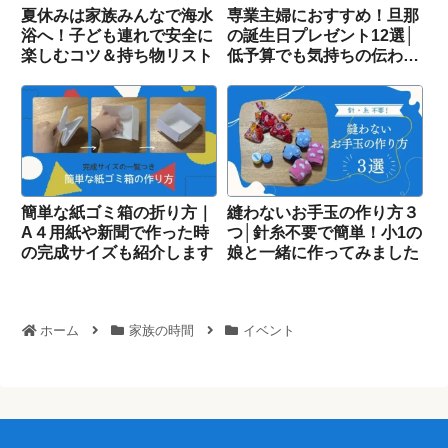
夏休みは家族みんなで海水
専業主婦におすすめ！旦那
浴へ！子ども連れで安全に
の誕生日プレゼント12選│
楽しむコツ＆持ち物リスト
低予算でも気持ちの伝わる
アイディアを紹介
簡単な紙ゴミ箱の折り方｜
縫わないお手玉の作り方３
A４用紙や新聞で作った時
つ│針糸不要で簡単！小1の
の完成サイズも紹介します
娘と一緒に作ってみました
ホーム
家族の時間
イベント