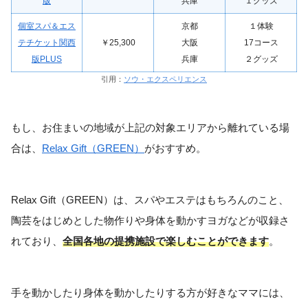
版
兵庫
１グッズ
個室スパ＆エス
京都
１体験
テチケット関西
￥25,300
大阪
17コース
版PLUS
兵庫
２グッズ
引用：
ソウ・エクスペリエンス
もし、お住まいの地域が上記の対象エリアから離れている場
合は、
Relax Gift（GREEN）
がおすすめ。
Relax Gift（GREEN）は、スパやエステはもちろんのこと、
陶芸をはじめとした物作りや身体を動かすヨガなどが収録さ
れており、
全国各地の提携施設で楽しむことができます
。
手を動かしたり身体を動かしたりする方が好きなママには、